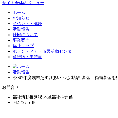
サイト全体のメニュー
ホーム
お知らせ
イベント・講座
活動報告
社協について
事業案内
福祉マップ
ボランティア・市民活動センター
発行物・申請書
活動報告
令和7年度歳末たすけあい・地域福祉募金 街頭募金を
お問合せ
福祉活動推進課 地域福祉推進係
042-497-5180