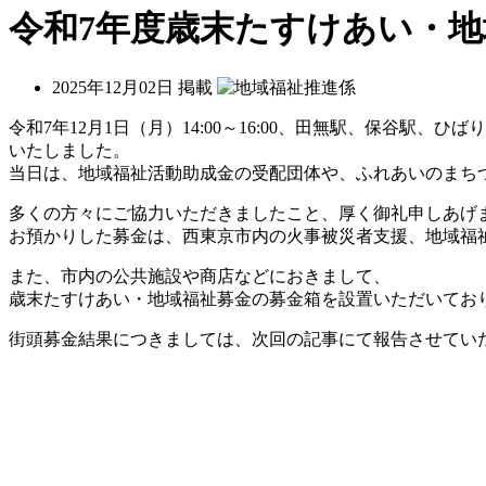
令和7年度歳末たすけあい・
2025年12月02日 掲載
令和
7
年
12
月
1
日（月）
14:00
～
16:00
、田無駅、保谷駅、ひばり
いたしました。
当日は、地域福祉活動助成金の受配団体や、ふれあいのまち
多くの方々にご協力いただきましたこと、厚く御礼申しあげ
お預かりした募金は、西東京市内の火事被災者支援、地域福
また、市内の公共施設や商店などにおきまして、
歳末たすけあい・地域福祉募金の募金箱を設置いただいてお
街頭募金結果につきましては、次回の記事にて報告させてい