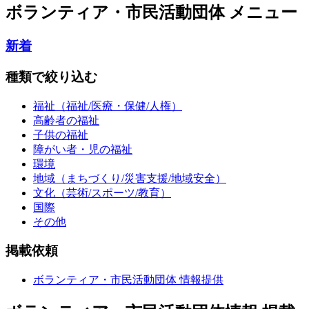
ボランティア・市民活動団体 メニュー
新着
種類で絞り込む
福祉（福祉/医療・保健/人権）
高齢者の福祉
子供の福祉
障がい者・児の福祉
環境
地域（まちづくり/災害支援/地域安全）
文化（芸術/スポーツ/教育）
国際
その他
掲載依頼
ボランティア・市民活動団体 情報提供